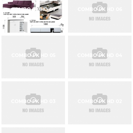
COMBO PK HD 07
COMBO PK HD 06
COMBO PK HD 05
COMBO PK HD 04
COMBO PK HD 03
COMBO PK HD 02