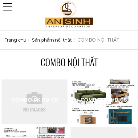
Trang chủ
Sản phẩm nổi thất
COMBO NỘI THẤT
COMBO NỘI THẤT
COMBO PK HD 09
COMBO PK HD 08