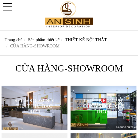
Trang chủ
Sản phẩm thiết kế
THIẾT KẾ NỘI THẤT
CỬA HÀNG-SHOWROOM
CỬA HÀNG-SHOWROOM
SHOWROOM NỘI
THIẾT KẾ VÀ THI
THẤT KIM BẢO
CÔNG SHOP ĐIỆN
PHÁT
THOẠI