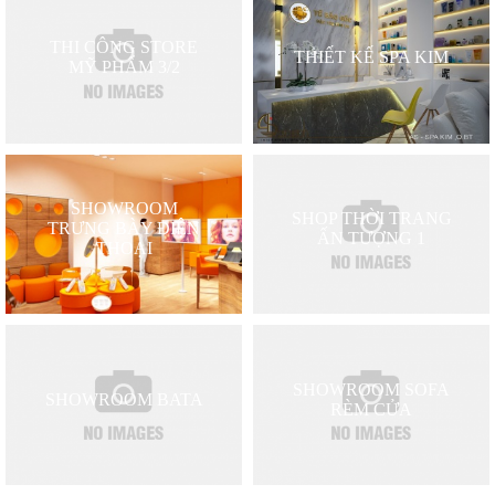
THI CÔNG STORE
THIẾT KẾ SPA KIM
MỸ PHẨM 3/2
SHOWROOM
SHOP THỜI TRANG
TRƯNG BÀY ĐIỆN
ẤN TƯỢNG 1
THOẠI
SHOWROOM SOFA
SHOWROOM BATA
RÈM CỬA