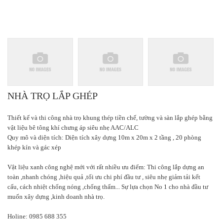
NHÀ TRỌ LẮP GHÉP
Thiết kế và thi công nhà trọ khung thép tiền chế, tường và sàn lắp ghép bằng
vật liệu bê tông khí chưng áp siêu nhẹ AAC/ALC
Quy mô và diện tích: Diện tích xây dựng 10m x 20m x 2 tầng , 20 phòng
khép kín và gác xép
Vật liệu xanh công nghệ mới với rất nhiều ưu điểm: Thi công lắp dựng an
toàn ,nhanh chóng ,hiệu quả ,tối ưu chi phí đầu tư , siêu nhẹ giảm tải kết
cấu, cách nhiệt chống nóng ,chống thấm... Sự lựa chọn No 1 cho nhà đầu tư
muốn xây dựng ,kinh doanh nhà trọ.
Holine: 0985 688 355